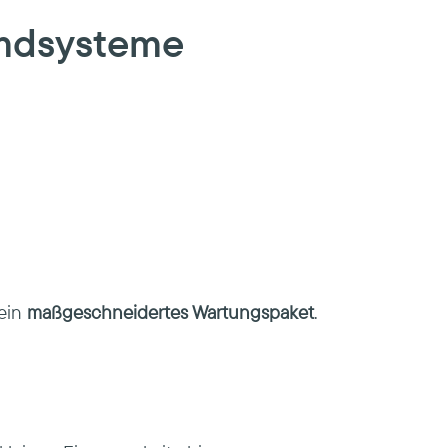
emdsysteme
ein
maßgeschneidertes Wartungspaket
.