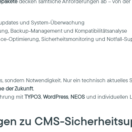
epakete
decken sämtliche Anforderungen ab – von der 
supdates und System-Überwachung
fung, Backup-Management und Kompatibilitätsanalyse
ce-Optimierung, Sicherheitsmonitoring und Notfall-Su
 sondern Notwendigkeit. Nur ein technisch aktuelles S
he der Zukunft
.
ahrung mit
TYPO3
,
WordPress
,
NEOS
und individuellen L
gen zu CMS-Sicherheits