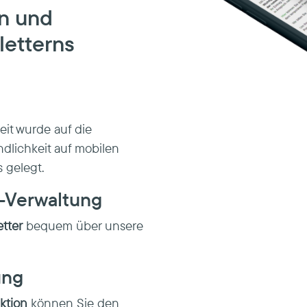
on und
letterns
it wurde auf die
dlichkeit auf mobilen
 gelegt.
r-Verwaltung
etter
bequem über unsere
ung
ktion
können Sie den