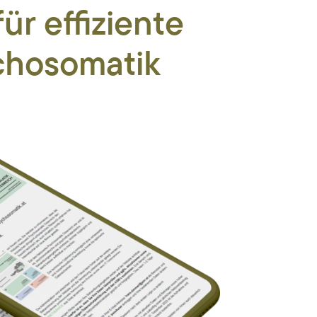
r effiziente
chosomatik