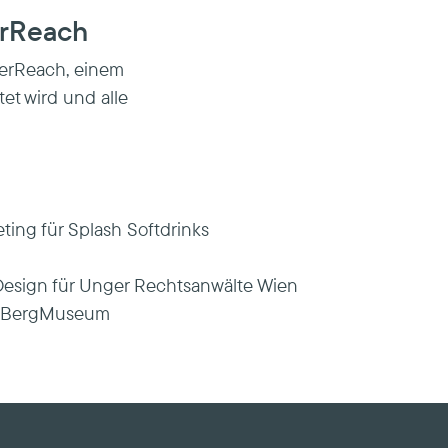
erReach
verReach, einem
et wird und alle
ing für Splash Softdrinks
Design für Unger Rechtsanwälte Wien
nerBergMuseum