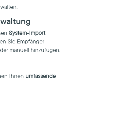
walten.
rwaltung
inen
System-Import
nen Sie Empfänger
der manuell hinzufügen.
ehen Ihnen
umfassende