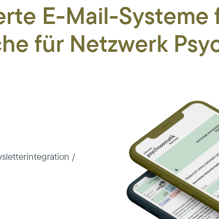
te E-Mail-Systeme fü
he für Netzwerk Psy
letterintegration /