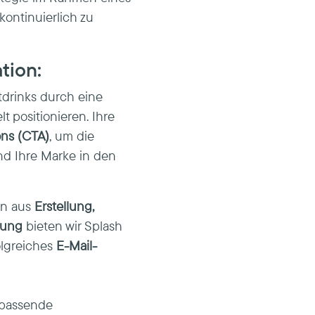
kontinuierlich zu
tion:
tdrinks durch eine
t positionieren. Ihre
ons (CTA)
, um die
nd Ihre Marke in den
on aus
Erstellung,
tung
bieten wir Splash
olgreiches
E-Mail-
 passende