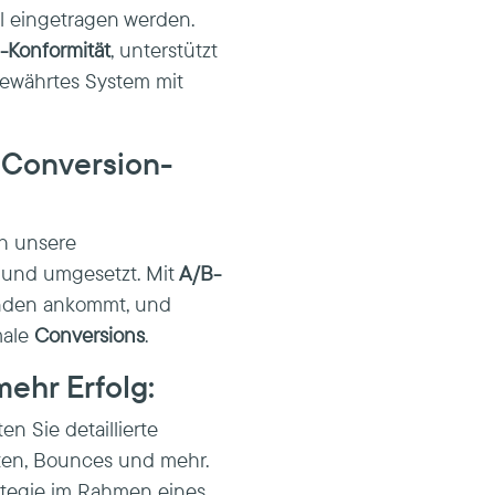
l eingetragen werden.
Konformität
, unterstützt
bewährtes System mit
 Conversion-
h unsere
t und umgesetzt. Mit
A/B-
unden ankommt, und
male
Conversions
.
mehr Erfolg:
n Sie detaillierte
aten, Bounces und mehr.
rategie im Rahmen eines