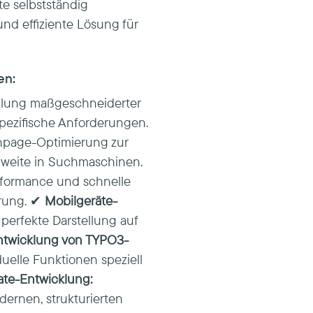
e selbstständig
und effiziente Lösung für
en:
lung maßgeschneiderter
pezifische Anforderungen.
page-Optimierung zur
hweite in Suchmaschinen.
formance und schnelle
hrung. ✔
Mobilgeräte-
perfekte Darstellung auf
ntwicklung von TYPO3-
elle Funktionen speziell
ate-Entwicklung:
ernen, strukturierten