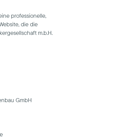
eine professionelle,
ebsite, die die
ergesellschaft m.b.H.
agenbau GmbH
te