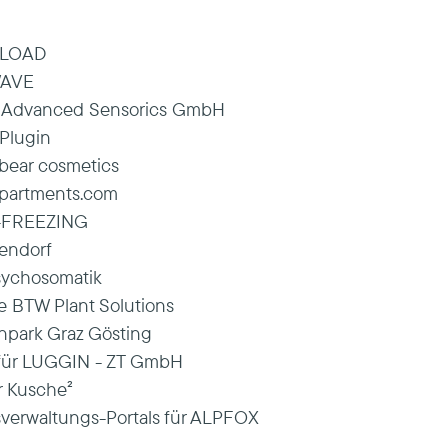
ELOAD
WAVE
st Advanced Sensorics GmbH
Plugin
ear cosmetics
rapartments.com
AT-FREEZING
tendorf
sychosomatik
e BTW Plant Solutions
npark Graz Gösting
für LUGGIN - ZT GmbH
r Kusche²
sverwaltungs-Portals für ALPFOX