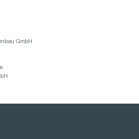
agenbau GmbH
te
mbH