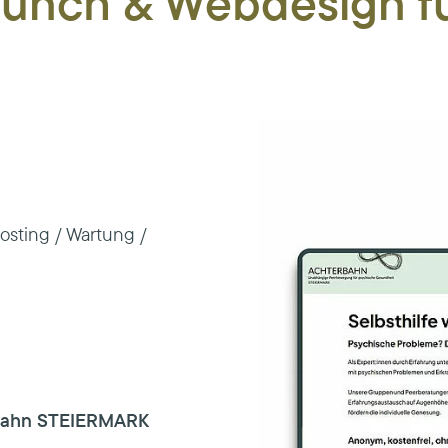
aunch & Webdesign f
osting / Wartung /
rbahn STEIERMARK