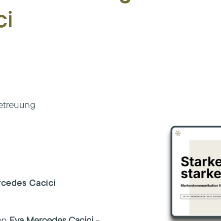
ci
Betreuung
cedes Cacici
von
Eva Mercedes Cacici -